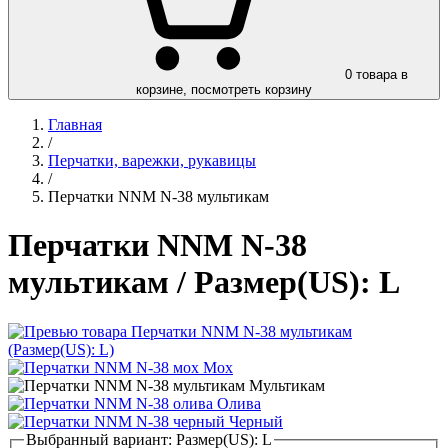
0
товара в
корзине, посмотреть корзину
Главная
/
Перчатки, варежки, рукавицы
/
Перчатки NNM N-38 мультикам
Перчатки NNM N-38
мультикам
/ Размер(US): L
Мох
Мультикам
Олива
Черный
Выбранный вариант:
Размер(US): L