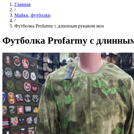
Главная
/
Майки, футболки
/
Футболка Profarmy с длинным рукавом мох
Футболка Profarmy с длинны