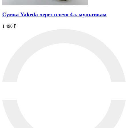
Сумка Yakeda через плечо 4л. мультикам
1 490
₽