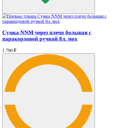
Сумка NNM через плечо большая с
паракордовой ручкой 8л. мох
1 790
₽