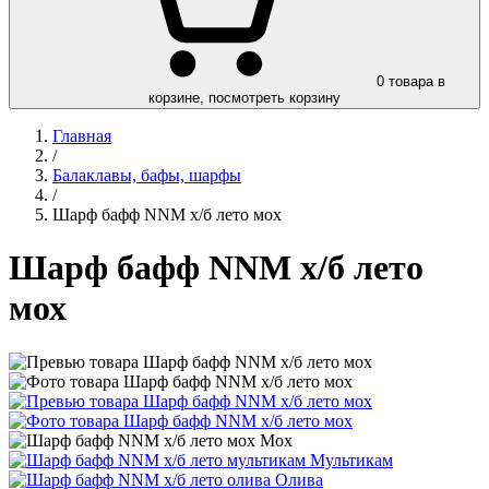
0
товара в
корзине, посмотреть корзину
Главная
/
Балаклавы, бафы, шарфы
/
Шарф бафф NNM х/б лето мох
Шарф бафф NNM х/б лето
мох
Мох
Мультикам
Олива