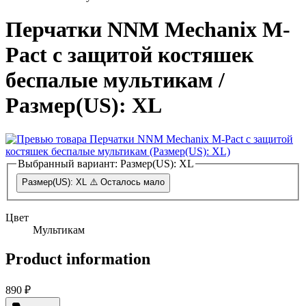
Перчатки NNM Mechanix M-
Pact с защитой костяшек
беспалые мультикам
/
Размер(US): XL
Выбранный вариант:
Размер(US): XL
Размер(US): XL
⚠️ Осталось мало
Цвет
Мультикам
Product information
890 ₽